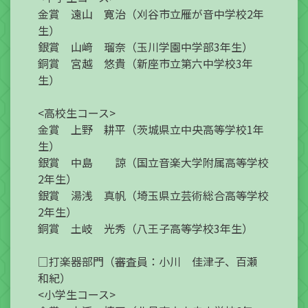
金賞 遠山 寛治（刈谷市立雁が音中学校2年
生）
銀賞 山﨑 瑠奈（玉川学園中学部3年生）
銅賞 宮越 悠貴（新座市立第六中学校3年
生）
<高校生コース>
金賞 上野 耕平（茨城県立中央高等学校1年
生）
銀賞 中島 諒（国立音楽大学附属高等学校
2年生）
銀賞 湯浅 真帆（埼玉県立芸術総合高等学校
2年生）
銅賞 土岐 光秀（八王子高等学校3年生）
□打楽器部門（審査員：小川 佳津子、百瀬
和紀）
<小学生コース>