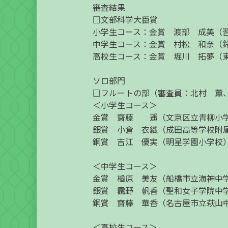
審査結果
□文部科学大臣賞
小学生コース：金賞 渡部 成美（
中学生コース：金賞 村松 和奈（
高校生コース：金賞 堀川 拓夢（
ソロ部門
□フルートの部（審査員：北村 薫
＜小学生コース＞
金賞 齋藤 遥（文京区立青柳小
銀賞 小倉 衣織（成田高等学校附
銅賞 吉江 優実（明星学園小学校
＜中学生コース＞
金賞 楢原 美友（船橋市立海神中
銀賞 靏野 帆香（聖和女子学院中
銅賞 齋藤 華香（名古屋市立萩山
＜高校生コース＞