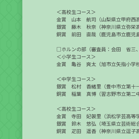
＜高校生コース＞
金賞 山本 航司（山梨県立甲府西
銀賞 藤木 秋奈（神奈川県立弥栄
銅賞 前田 直哉（鹿児島市立鹿児
□ホルンの部（審査員：会田 省三
＜小学生コース＞
金賞 亀谷 爽太（旭市立矢指小学
＜中学生コース＞
銀賞 松村 香緒里（豊中市立第十
銅賞 稲葉 真博（習志野市立第二
＜高校生コース＞
金賞 寺田 妃袈里（浜松学芸高等
銀賞 鈴木 悠弘（埼玉県立芸術総
銅賞 疋田 遥香（神奈川県立逗子