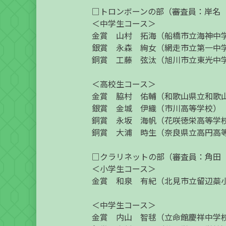
□トロンボーンの部（審査員：岸名
＜中学生コース＞
金賞 山村 拓海（船橋市立海神中
銀賞 永森 絢女（網走市立第一中
銅賞 工藤 弦汰（旭川市立東光中
＜高校生コース＞
金賞 脇村 佑輔（和歌山県立和歌
銀賞 金城 伊織（市川高等学校）
銅賞 永坂 海帆（花咲徳栄高等学
銅賞 大浦 時生（奈良県立高円高
□クラリネットの部（審査員：角田
＜小学生コース＞
金賞 和泉 有紀（北見市立留辺蘂
＜中学生コース＞
金賞 内山 智毬（立命館慶祥中学