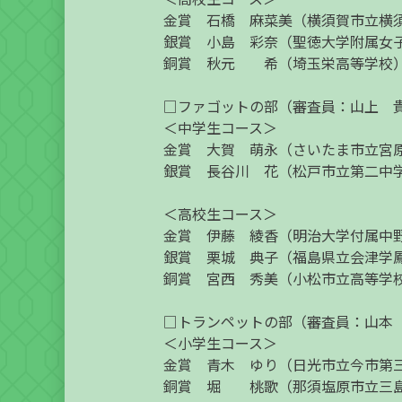
金賞 石橋 麻菜美（横須賀市立横
銀賞 小島 彩奈（聖徳大学附属女
銅賞 秋元 希（埼玉栄高等学校
□ファゴットの部（審査員：山上 
＜中学生コース＞
金賞 大賀 萌永（さいたま市立宮
銀賞 長谷川 花（松戸市立第二中
＜高校生コース＞
金賞 伊藤 綾香（明治大学付属中
銀賞 栗城 典子（福島県立会津学
銅賞 宮西 秀美（小松市立高等学
□トランペットの部（審査員：山本
＜小学生コース＞
金賞 青木 ゆり（日光市立今市第
銅賞 堀 桃歌（那須塩原市立三