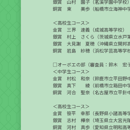
銀賞 山村 園子（茗溪学園中学校
銅賞 東 美歩（船橋市立海神中
＜高校生コース＞
金賞 三界 達義（成城高等学校）
銀賞 村上 さくら（茨城県立水戸
銀賞 大見謝 夏穂（沖縄県立開邦
銅賞 岩島 紗穂（浜松学芸高等学
□オーボエの部（審査員：鈴木 宏
＜中学生コース＞
金賞 村松 和奈（鈴鹿市立平田野
銀賞 真下 綾（前橋市立箱田中
銅賞 河合 聖奈（名古屋市立平針
＜高校生コース＞
金賞 笹平 幸那（長野県小諸高等
銀賞 志村 樺奈（埼玉県立大宮光
銅賞 河村 真歩（愛知県立明和高